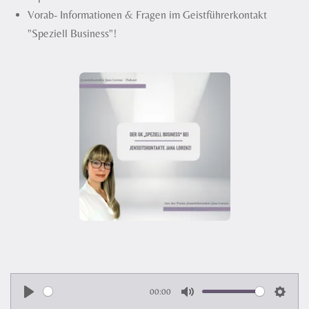
Vorab- Informationen & Fragen im Geistführerkontakt
"Speziell Business"!
00:00
P
M
S