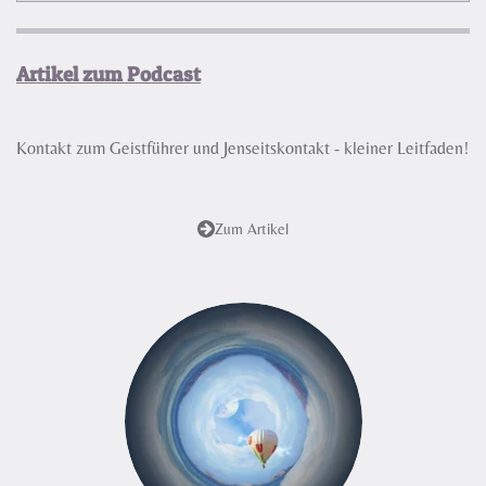
l
u
e
a
t
t
Artikel zum Podcast
y
e
t
i
n
Kontakt zum Geistführer und Jenseitskontakt - kleiner Leitfaden!
g
s
Zum Artikel