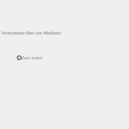
t
t
e
t
i
n
n Verstorbene über ein Medium!
g
s
Zum Artikel