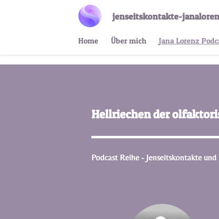
Zum
jenseitskontakte-janaloren
Hauptinhalt
springen
Home
Über mich
Jana Lorenz Podc
Hellriechen der olfaktor
Podcast Reihe - Jenseitskontakte und