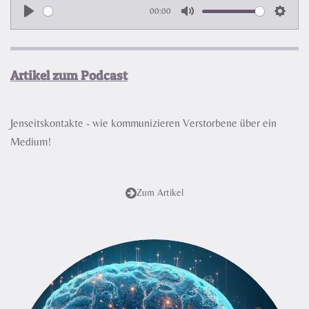
00:00
P
M
S
l
u
e
a
t
t
Artikel zum Podcast
y
e
t
i
n
Jenseitskontakte - wie kommunizieren Verstorbene über ein
g
Medium!
s
Zum Artikel