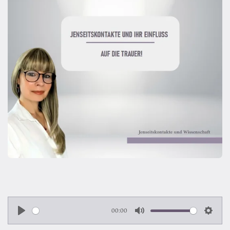
00:00
P
M
S