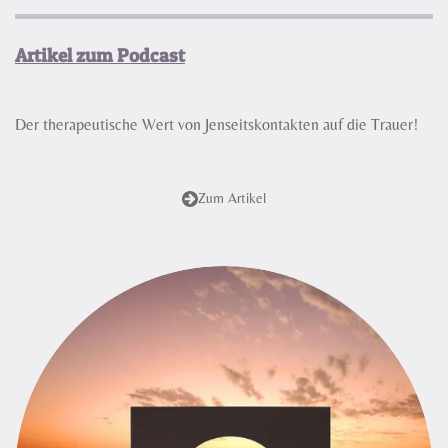
l
u
e
a
t
t
Artikel zum Podcast
y
e
t
i
n
Der therapeutische Wert von Jenseitskontakten auf die Trauer!
g
s
Zum Artikel